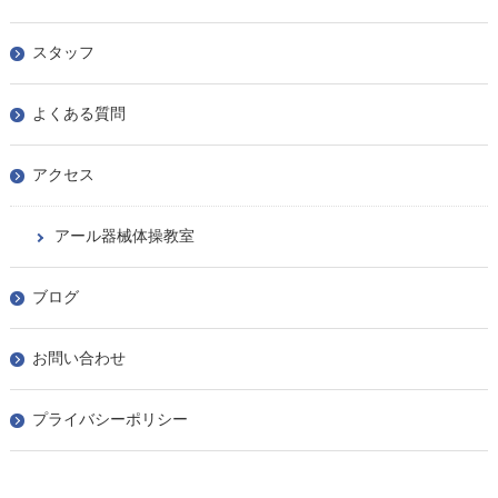
スタッフ
よくある質問
アクセス
アール器械体操教室
ブログ
お問い合わせ
プライバシーポリシー