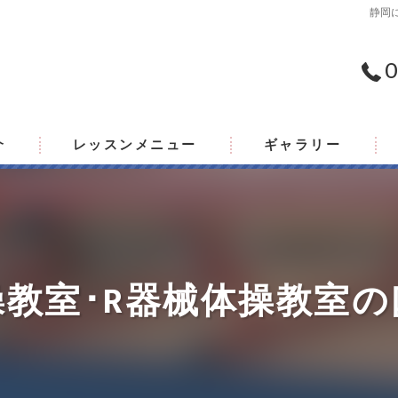
静岡
0
介
レッスンメニュー
ギャラリー
教室･R器械体操教室